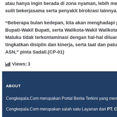
atau hanya ingin berada di zona nyaman, lebih m
sulit bekerjasama serta penyakit birokrasi lainnya
“Beberapa bulan kedepan, kita akan menghadapi 
Bupati-Wakil Bupati, serta Walikota-Wakil Waliko
Maluku tidak terkontaminasi dengan hal-hal diluar 
tingkatkan disiplin dan kinerja, serta taat dan 
ASN,” pinta Sadali.(CP-01)
Views:
3
ABOUT
Cengkepala.Com merupakan Portal Berita Terkini yang memua
Cengkepala.Com merupakan salah satu Layanan dari
PT.
C