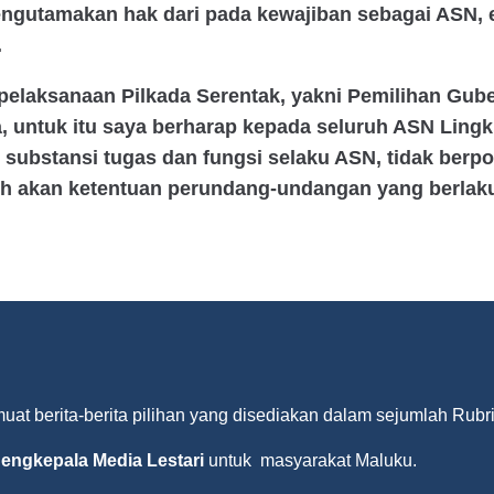
engutamakan hak dari pada kewajiban sebagai ASN, e
.
pelaksanaan Pilkada Serentak, yakni Pemilihan Gube
ta, untuk itu saya berharap kepada seluruh ASN Ling
substansi tugas dan fungsi selaku ASN, tidak berpoli
patuh akan ketentuan perundang-undangan yang berla
t berita-berita pilihan yang disediakan dalam sejumlah Rubri
engkepala Media Lestari
untuk masyarakat Maluku.