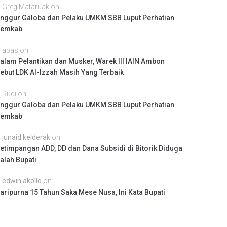
Greg Mataruak
on
nggur Galoba dan Pelaku UMKM SBB Luput Perhatian
emkab
abas
on
alam Pelantikan dan Musker, Warek III IAIN Ambon
ebut LDK Al-Izzah Masih Yang Terbaik
Rudi
on
nggur Galoba dan Pelaku UMKM SBB Luput Perhatian
emkab
junaid kelderak
on
etimpangan ADD, DD dan Dana Subsidi di Bitorik Diduga
alah Bupati
edwin akollo
on
aripurna 15 Tahun Saka Mese Nusa, Ini Kata Bupati