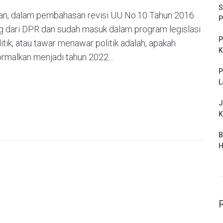
S
yan, dalam pembahasan revisi UU No.10 Tahun 2016
P
ng dari DPR dan sudah masuk dalam program legislasi
P
litik, atau tawar menawar politik adalah, apakah
K
ormalkan menjadi tahun 2022...
P
L
J
K
B
H