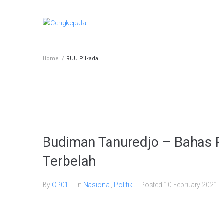
Home
/
RUU Pilkada
Budiman Tanuredjo – Bahas Re
Terbelah
By
CP01
In
Nasional
,
Politik
Posted
10 February 2021