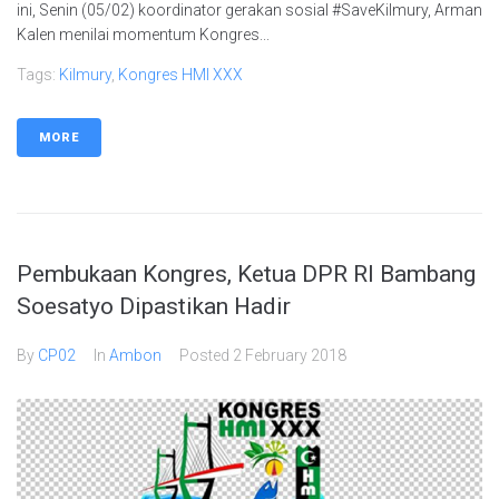
ini, Senin (05/02) koordinator gerakan sosial #SaveKilmury, Arman
Kalen menilai momentum Kongres...
Tags:
Kilmury
,
Kongres HMI XXX
MORE
Pembukaan Kongres, Ketua DPR RI Bambang
Soesatyo Dipastikan Hadir
By
CP02
In
Ambon
Posted
2 February 2018